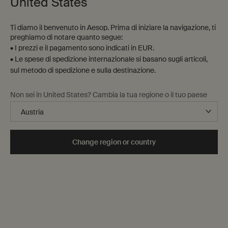
United States
Ti diamo il benvenuto in Aesop. Prima di iniziare la navigazione, ti
preghiamo di notare quanto segue:
• I prezzi e il pagamento sono indicati in EUR.
• Le spese di spedizione internazionale si basano sugli articoli,
sul metodo di spedizione e sulla destinazione.
Una contrapposizione sensoriale
Non sei in United States? Cambia la tua regione o il tuo paese
Semi di Coriandolo rinfrescanti.
Pepe Nero caldo.
Composto da un mix sorprendente di oli essenziali, Antithesis
Change region or country
Intense Body Cleanser rinnova la pelle e ravviva lo spirito.
Scopri Antithesis