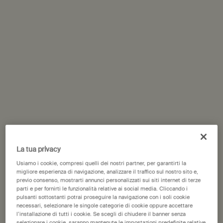
Petitgrain Reviving Body
Protective Facial Lotion
Gel
SPF50
Per idratare la pelle dopo
Per diversi tipi di pelle,
l’esposizione al sole
soprattutto per pelli secche
Un formato disponibile
Un formato disponibile
150 mL
50 mL
37,00 €
55,00 €
Aggiungi Petitgrain Reviving Body Gel al c
Aggiungi 
Aggiungi al carrello
Aggiungi al carrello
La tua privacy
Usiamo i cookie, compresi quelli dei nostri partner, per garantirti la
migliore esperienza di navigazione, analizzare il traffico sul nostro sito e,
previo consenso, mostrarti annunci personalizzati sui siti internet di terze
parti e per fornirti le funzionalità relative ai social media. Cliccando i
pulsanti sottostanti potrai proseguire la navigazione con i soli cookie
necessari, selezionare le singole categorie di cookie oppure accettare
l’installazione di tutti i cookie. Se scegli di chiudere il banner senza
selezionare i cookie, saranno mantenute le impostazioni predefinite relative