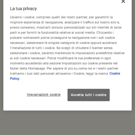
United States
La tua privacy
Ti diamo il benvenuto in Aesop. Prima di iniziare la navigazione, ti
Usiamo i cookie, compresi quelli dei nostri partner, per garantirti la
Ptolemy Aromatique
Callippus Aromatique
preghiamo di notare quanto segue:
migliore esperienza di navigazione, analizzare il traffico sul nostro sito e,
Candle
Candle
previo consenso, mostrarti annunci personalizzati sui siti internet di terze
• I prezzi e il pagamento sono indicati in EUR.
Legnosa, resinosa, erbacea
Legnosa, verde ed erbacea
parti e per fornirti le funzionalità relative ai social media. Cliccando i
• Le spese di spedizione internazionale si basano sugli articoli,
pulsanti sottostanti potrai proseguire la navigazione con i soli cookie
sul metodo di spedizione e sulla destinazione.
necessari, selezionare le singole categorie di cookie oppure accettare
Un formato disponibile
Un formato disponibile
l’installazione di tutti i cookie. Se scegli di chiudere il banner senza
300 g
300 g
selezionare i cookie, saranno mantenute le impostazioni predefinite relative
Non sei in United States? Cambia la tua regione o il tuo paese
ai soli cookie necessari. Potrai modificare le tue preferenze in ogni
93,00 €
93,00 €
momento accedendo alla sezione Impostazioni sui cookie presente nel
footer della Homepage. Per sapere di più su come noi e i nostri partner
trattiamo i tuoi dati personali attraverso i Cookie, leggi la nostra
Cookie
Aggiungi Ptolemy Aromatique Candle al ca
Aggiungi 
Aggiungi al carrello
Aggiungi al carrello
Policy.
Change region or country
Impostazioni cookie
Accetta tutti i cookie