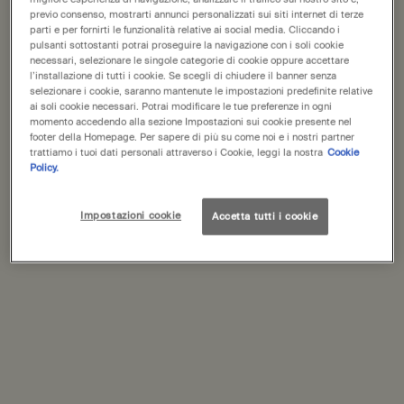
previo consenso, mostrarti annunci personalizzati sui siti internet di terze
parti e per fornirti le funzionalità relative ai social media. Cliccando i
500 mL
500 mL refill
100 mL
pulsanti sottostanti potrai proseguire la navigazione con i soli cookie
Seleziona un size
Selected
, 1 of 3
Selected
, 2 of 3
Selected
, 3 of 3
49,00 €
47,00 €
17,00 €
necessari, selezionare le singole categorie di cookie oppure accettare
l’installazione di tutti i cookie. Se scegli di chiudere il banner senza
selezionare i cookie, saranno mantenute le impostazioni predefinite relative
Schede PDP
ai soli cookie necessari. Potrai modificare le tue preferenze in ogni
Descrizione
momento accedendo alla sezione Impostazioni sui cookie presente nel
footer della Homepage. Per sapere di più su come noi e i nostri partner
Uno shampoo rinvigorente contenente una serie di ingredienti
trattiamo i tuoi dati personali attraverso i Cookie, leggi la nostra
Cookie
delicati, compresi franchincenso e pantenolo, per detergere le
Policy.
lunghezze e il cuoio capelluto e rendere i capelli morbidi, lucenti e
profumati.
Impostazioni cookie
Accetta tutti i cookie
Adatto a:
Capelli mossi o ricci aperti, inclusi capelli fini, medi,
grossi, secchi, danneggiati e trattati con colore; la maggior parte
dei tipi di cuoio capelluto, inclusi quelli sensibili
Aroma:
Agrumato, terroso, legnoso
Ingredienti principali:
Scorza di bergamotto, franchincenso,
cedro dell’Atlante
Ingredienti