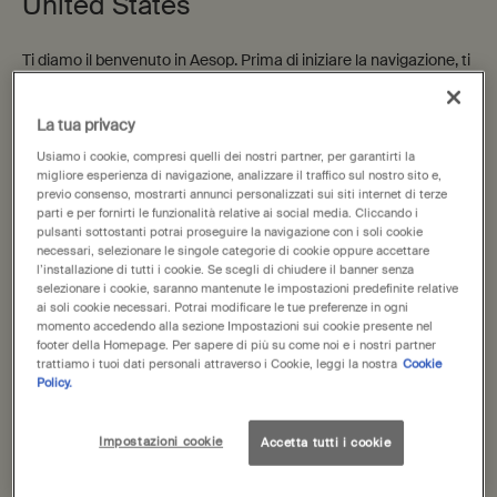
United States
Ti diamo il benvenuto in Aesop. Prima di iniziare la navigazione, ti
Resurrection Rinse-Free
Resurrection Aromatique
preghiamo di notare quanto segue:
Hand Mist
Hand Balm
• I prezzi e il pagamento sono indicati in EUR.
Deterge efficacemente le mani
Agrumato, legnoso, erbaceo
La tua privacy
• Le spese di spedizione internazionale si basano sugli articoli,
senza bisogno di acqua.
sul metodo di spedizione e sulla destinazione.
Usiamo i cookie, compresi quelli dei nostri partner, per garantirti la
Un formato disponibile
Seleziona un formato
migliore esperienza di navigazione, analizzare il traffico sul nostro sito e,
50 mL
previo consenso, mostrarti annunci personalizzati sui siti internet di terze
Non sei in United States? Cambia la tua regione o il tuo paese
parti e per fornirti le funzionalità relative ai social media. Cliccando i
15,00 €
30,00 €
pulsanti sottostanti potrai proseguire la navigazione con i soli cookie
necessari, selezionare le singole categorie di cookie oppure accettare
l’installazione di tutti i cookie. Se scegli di chiudere il banner senza
Aggiungi Resurrection Rinse-Free Hand Mis
Aggiungi 
Aggiungi al carrello
Aggiungi al carrello
selezionare i cookie, saranno mantenute le impostazioni predefinite relative
ai soli cookie necessari. Potrai modificare le tue preferenze in ogni
Change region or country
momento accedendo alla sezione Impostazioni sui cookie presente nel
footer della Homepage. Per sapere di più su come noi e i nostri partner
trattiamo i tuoi dati personali attraverso i Cookie, leggi la nostra
Cookie
Aggiunte
Formulazioni
Policy.
recenti
classiche
Impostazioni cookie
Accetta tutti i cookie