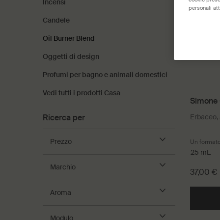
Incensi
personali att
Candele
Oil Burner Blend
Oggetti di design
Profumi per bagno e animali domestici
Vedi tutti i prodotti Casa
Simone 
Ricerca per
Erbaceo, 
Prezzo
Un formato
25 mL
Marchio
37,00 €
Aroma
Modulo