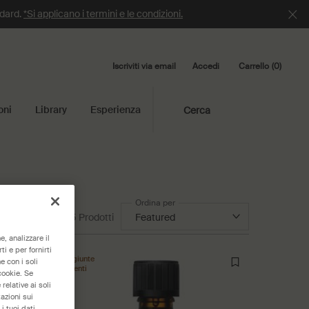
ndard.
*Si applicano i termini e le condizioni.
Iscriviti via email
Carrello
0
Accedi
0 product in cart
oni
Library
Esperienza
Cerca
Ordina per
5 Prodotti
, analizzare il
i e per fornirti
Aggiunte
e con i soli
recenti
cookie. Se
relative ai soli
azioni sui
i tuoi dati