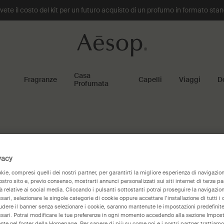
te il costo del kit per un futuro acquisto di un profumo in formato sta
Casa
Fragranze
Capelli
Viaggi
D
Profumata
vacy
ie, compresi quelli dei nostri partner, per garantirti la migliore esperienza di navigazione
nostro sito e, previo consenso, mostrarti annunci personalizzati sui siti internet di terze part
tà relative ai social media. Cliccando i pulsanti sottostanti potrai proseguire la navigazion
ari, selezionare le singole categorie di cookie oppure accettare l’installazione di tutti i 
iudere il banner senza selezionare i cookie, saranno mantenute le impostazioni predefinite 
sari. Potrai modificare le tue preferenze in ogni momento accedendo alla sezione Impost
nte nel footer della Homepage. Per sapere di più su come noi e i nostri partner trattiamo 