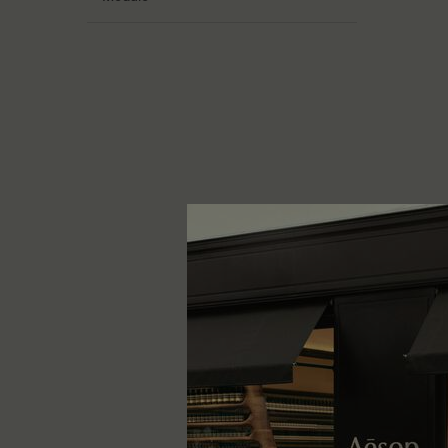
Catherin
Fiorito, s
Un formato
25 mL