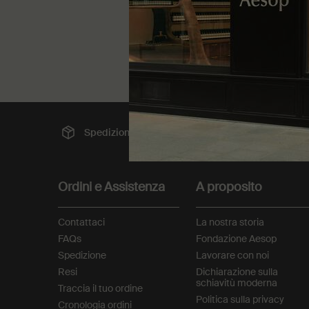
37,00 €
Spedizione gratuita
Pag
Footer navigation
Ordini e Assistenza
A proposito
Contattaci
La nostra storia
FAQs
Fondazione Aesop
Spedizione
Lavorare con noi
Resi
Dichiarazione sulla
schiavitù moderna
Traccia il tuo ordine
Politica sulla privacy
Cronologia ordini