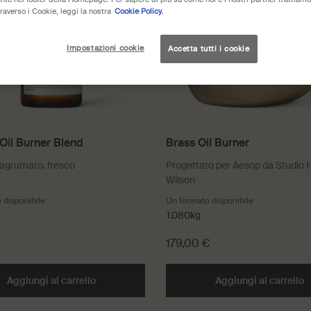
raverso i Cookie, leggi la nostra
Cookie Policy.
Impostazioni cookie
Accetta tutti i cookie
Oil Burner Blend
Brass Oil Burner
agrumato, fresco
Progettato per Aesop da Studio 
Wilson
 disponibile
Un formato disponibile
1.080kg
179,00 €
Aggiungi al carrello
Aggiungi Simone Oil Burner Blend al carrello
Aggiungi al carrello
A