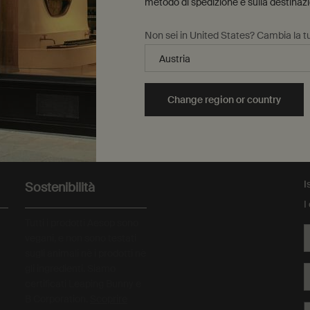
metodo di spedizione e sulla destinaz
37,00 €
Non sei in United States? Cambia la tu
Aggiungi al carrello
Aggiungi Catherine Oil Burner Blend al carrello
Aggiungi al carrello
A
Change region or country
Campioni omaggio
amento sicuro
I
Sostenibilità
I
Tutti i prodotti Aesop sono
vegani, e non sono testati
sugli animali nè i prodotti nè
gli ingredienti. Siamo
certificati Leaping Bunny e
B Corporation.
Scoprire