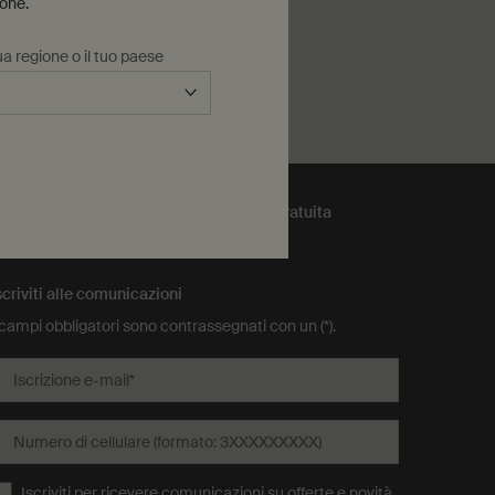
ione.
a regione o il tuo paese
ggiungi Béatrice Oil Burner Blend al carrello
Confezione regalo gratuita
scriviti alle comunicazioni
 campi obbligatori sono contrassegnati con un (*).
Iscrizione e-mail
*
Numero di cellulare (formato: 3XXXXXXXXX)
Iscriviti per ricevere comunicazioni su offerte e novità