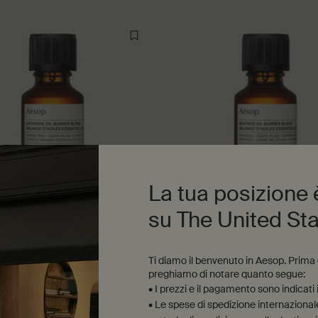
La tua posizione
su The United St
e Oil Burner Blend
Béatrice Oil Burner Blend
peziato, caldo
Legnoso, agrumato, cuoiato
Ti diamo il benvenuto in Aesop. Prima di
preghiamo di notare quanto segue:
• I prezzi e il pagamento sono indicati
 disponibile
Un formato disponibile
25 mL
• Le spese di spedizione internazionale 