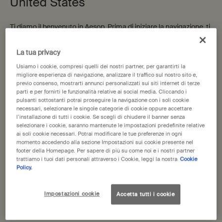
United States
Ti diamo il benvenuto in Aesop. Prima di iniziare la navigazione, ti
Marrakech Intense Roll-On
Fragrance Anthology
preghiamo di notare quanto segue:
Parfum
Volume I
• I prezzi e il pagamento sono indicati in EUR.
Chiodi di garofano, sandalo,
Una fragranza unica
La tua privacy
• Le spese di spedizione internazionale si basano sugli articoli,
cardamomo
Usiamo i cookie, compresi quelli dei nostri partner, per garantirti la
sul metodo di spedizione e sulla destinazione.
Un formato disponibile
migliore esperienza di navigazione, analizzare il traffico sul nostro sito e,
10 mL
previo consenso, mostrarti annunci personalizzati sui siti internet di terze
Non sei in United States? Cambia la tua regione o il tuo paese
parti e per fornirti le funzionalità relative ai social media. Cliccando i
pulsanti sottostanti potrai proseguire la navigazione con i soli cookie
97,00 €
43,00 €
necessari, selezionare le singole categorie di cookie oppure accettare
l’installazione di tutti i cookie. Se scegli di chiudere il banner senza
selezionare i cookie, saranno mantenute le impostazioni predefinite relative
Aggiungi Marrakech Intense Roll-On Parfu
Aggiungi 
Aggiungi al carrello
Aggiungi al carrello
ai soli cookie necessari. Potrai modificare le tue preferenze in ogni
Change region or country
momento accedendo alla sezione Impostazioni sui cookie presente nel
footer della Homepage. Per sapere di più su come noi e i nostri partner
trattiamo i tuoi dati personali attraverso i Cookie, leggi la nostra
Cookie
Aggiunte
Formulazioni
Policy.
recenti
degne di
nota
Impostazioni cookie
Accetta tutti i cookie