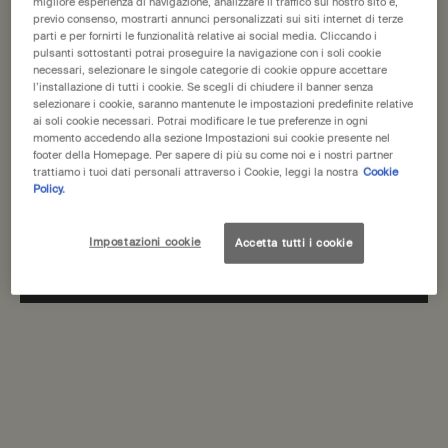
United States
migliore esperienza di navigazione, analizzare il traffico sul nostro sito e,
previo consenso, mostrarti annunci personalizzati sui siti internet di terze
parti e per fornirti le funzionalità relative ai social media. Cliccando i
Ti diamo il benvenuto in Aesop. Prima di iniziare la navigazione, ti
pulsanti sottostanti potrai proseguire la navigazione con i soli cookie
Post-Poo Drops
necessari, selezionare le singole categorie di cookie oppure accettare
preghiamo di notare quanto segue:
l’installazione di tutti i cookie. Se scegli di chiudere il banner senza
• I prezzi e il pagamento sono indicati in EUR.
Un deodorante aromatico per il
selezionare i cookie, saranno mantenute le impostazioni predefinite relative
• Le spese di spedizione internazionale si basano sugli articoli,
toilette
ai soli cookie necessari. Potrai modificare le tue preferenze in ogni
sul metodo di spedizione e sulla destinazione.
momento accedendo alla sezione Impostazioni sui cookie presente nel
Un formato disponibile
footer della Homepage. Per sapere di più su come noi e i nostri partner
100 mL
trattiamo i tuoi dati personali attraverso i Cookie, leggi la nostra
Cookie
Non sei in United States? Cambia la tua regione o il tuo paese
Policy.
30,00 €
Impostazioni cookie
Accetta tutti i cookie
Aggiungi Post-Poo Drops al carrello
Aggiungi al carrello
Change region or country
Back to Categoria
Spedizione gratuita
Pagamento sicuro