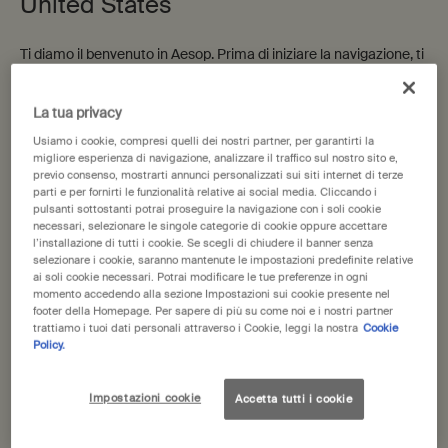
United States
Ti diamo il benvenuto in Aesop. Prima di iniziare la navigazione, ti
Ciotola in acciaio inox
Double-Edge Razor Blades
preghiamo di notare quanto segue:
• I prezzi e il pagamento sono indicati in EUR.
Progettato da Sori Yanagi
Per facilitare una rasatura
La tua privacy
• Le spese di spedizione internazionale si basano sugli articoli,
impeccabile
sul metodo di spedizione e sulla destinazione.
Usiamo i cookie, compresi quelli dei nostri partner, per garantirti la
Un formato disponibile
Un formato disponibile
migliore esperienza di navigazione, analizzare il traffico sul nostro sito e,
Shaving Accessory
Shaving Accessory
previo consenso, mostrarti annunci personalizzati sui siti internet di terze
Non sei in United States? Cambia la tua regione o il tuo paese
parti e per fornirti le funzionalità relative ai social media. Cliccando i
25,00 €
23,00 €
pulsanti sottostanti potrai proseguire la navigazione con i soli cookie
necessari, selezionare le singole categorie di cookie oppure accettare
l’installazione di tutti i cookie. Se scegli di chiudere il banner senza
Aggiungi Ciotola in acciaio inox al carrello
Aggiungi 
Aggiungi al carrello
Aggiungi al carrello
selezionare i cookie, saranno mantenute le impostazioni predefinite relative
ai soli cookie necessari. Potrai modificare le tue preferenze in ogni
Change region or country
momento accedendo alla sezione Impostazioni sui cookie presente nel
footer della Homepage. Per sapere di più su come noi e i nostri partner
trattiamo i tuoi dati personali attraverso i Cookie, leggi la nostra
Cookie
Aggiunte
Policy.
recenti
Impostazioni cookie
Accetta tutti i cookie