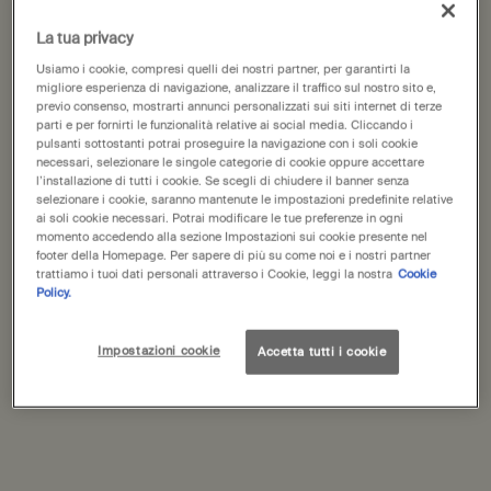
United States
La tua privacy
Ti diamo il benvenuto in Aesop. Prima di iniziare la navigazione, ti
Usiamo i cookie, compresi quelli dei nostri partner, per garantirti la
preghiamo di notare quanto segue:
migliore esperienza di navigazione, analizzare il traffico sul nostro sito e,
• I prezzi e il pagamento sono indicati in EUR.
Brass Oil Burner
Post-Poo Drops
previo consenso, mostrarti annunci personalizzati sui siti internet di terze
parti e per fornirti le funzionalità relative ai social media. Cliccando i
• Le spese di spedizione internazionale si basano sugli articoli,
Progettato per Aesop da
Un deodorante aromatico
pulsanti sottostanti potrai proseguire la navigazione con i soli cookie
sul metodo di spedizione e sulla destinazione.
necessari, selezionare le singole categorie di cookie oppure accettare
Studio Henry Wilson
per il toilette
l’installazione di tutti i cookie. Se scegli di chiudere il banner senza
Un formato disponibile
Un formato disponibile
selezionare i cookie, saranno mantenute le impostazioni predefinite relative
Non sei in United States? Cambia la tua regione o il tuo paese
ai soli cookie necessari. Potrai modificare le tue preferenze in ogni
1.080kg
100 mL
momento accedendo alla sezione Impostazioni sui cookie presente nel
footer della Homepage. Per sapere di più su come noi e i nostri partner
179,00 €
30,00 €
trattiamo i tuoi dati personali attraverso i Cookie, leggi la nostra
Cookie
Policy.
Change region or country
Aggiungi Brass Oil Burner al carrello
Aggiungi 
Aggiungi al carrello
Aggiungi al carrello
Impostazioni cookie
Accetta tutti i cookie