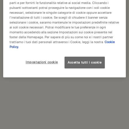
parti e per fornirti le funzionalità relative ai social media. Cliccando i
pulsanti sottostanti potrai proseguire la navigazione con i soli cookie
Schede PDP
necessari, selezionare le singole categorie di cookie oppure accettare
Descrizione
l’installazione di tutti i cookie. Se scegli di chiudere il banner senza
selezionare i cookie, saranno mantenute le impostazioni predefinite relative
Un fluido idratante leggero e a rapido assorbimento che idrata e
ai soli cookie necessari. Potrai modificare le tue preferenze in ogni
momento accedendo alla sezione Impostazioni sui cookie presente nel
offre antiossidanti lasciando la pelle liscia ed elastica.
footer della Homepage. Per sapere di più su come noi e i nostri partner
trattiamo i tuoi dati personali attraverso i Cookie, leggi la nostra
Cookie
Adatto a:
Pelle normale, secca e mista
Policy.
Sensazione sulla pelle:
Nutrita e protetta con una finitura leggera
Ingredienti principali:
Tè Bianco, Pantenolo (Provitamina B₅),
Epilobio
Impostazioni cookie
Accetta tutti i cookie
Ingredienti
Imballaggio e riciclaggio
PDP Come utilizzare