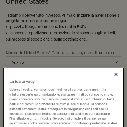
United States
Ti diamo il benvenuto in Aesop. Prima di iniziare la navigazione, ti
preghiamo di notare quanto segue:
• I prezzi e il pagamento sono indicati in EUR.
• Le spese di spedizione internazionale si basano sugli articoli,
sul metodo di spedizione e sulla destinazione.
Non sei in United States? Cambia la tua regione o il tuo paese
Change region or country
La tua privacy
Usiamo i cookie, compresi quelli dei nostri partner, per garantirti la
migliore esperienza di navigazione, analizzare il traffico sul nostro sito e,
previo consenso, mostrarti annunci personalizzati sui siti internet di terze
parti e per fornirti le funzionalità relative ai social media. Cliccando i
pulsanti sottostanti potrai proseguire la navigazione con i soli cookie
necessari, selezionare le singole categorie di cookie oppure accettare
l’installazione di tutti i cookie. Se scegli di chiudere il banner senza
50 mL
One size only
selezionare i cookie, saranno mantenute le impostazioni predefinite relative
Selected
, 1 of 1
55,00 €