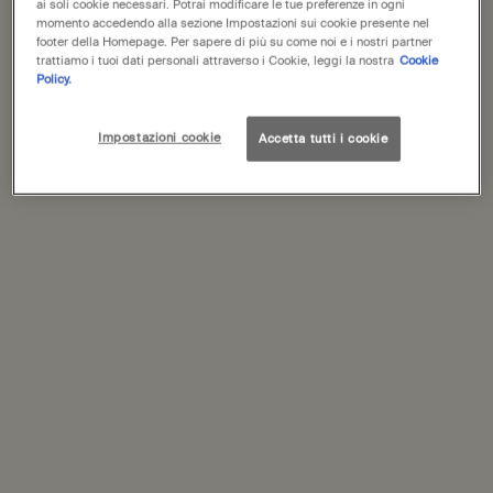
ai soli cookie necessari. Potrai modificare le tue preferenze in ogni
momento accedendo alla sezione Impostazioni sui cookie presente nel
footer della Homepage. Per sapere di più su come noi e i nostri partner
Schede PDP
Descrizione
trattiamo i tuoi dati personali attraverso i Cookie, leggi la nostra
Cookie
Policy.
Un idratante SPF25 leggero e a rapido assorbimento che fornisce
una protezione ad ampio spettro contro gli effetti dannosi delle
Impostazioni cookie
Accetta tutti i cookie
radiazioni UVA e UVB.
Adatto a:
La maggior parte dei tipi di pelle
Sensazione sulla pelle:
Idratato, protetto, opaco
Ingredienti principali:
Tè Verde, Pantenolo (Provitamina B₅),
Tocoferolo (Vitamina E)
Ingredienti
PDP Come utilizzare