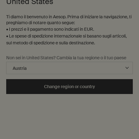
United States
Ti diamo il benvenuto in Aesop. Prima di iniziare la navigazione, ti
preghiamo di notare quanto segue:
• I prezzi e il pagamento sono indicati in EUR.
• Le spese di spedizione internazionale si basano sugli articoli,
sul metodo di spedizione e sulla destinazione.
Non sei in United States? Cambia la tua regione o il tuo paese
Change region or country
180 mL
One size only
Selected
, 1 of 1
39,00 €