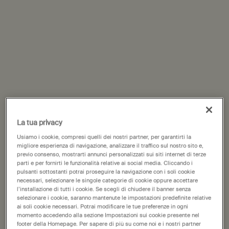
Schede PDP
Descrizione
Un esfoliante corpo tonificante che lascia la pelle profondamente
detersa, perfettamente liscia e preparata in modo ottimale per
l’idratazione.
Sensazione sulla pelle:
Fresca, liscia, morbida
Aroma:
Verde, agrumato, fresco
Ingredienti principali:
Stelo di Bambù, Pietra Pomice, Foglia di
Geranio
La tua privacy
Usiamo i cookie, compresi quelli dei nostri partner, per garantirti la
migliore esperienza di navigazione, analizzare il traffico sul nostro sito e,
Ingredienti
previo consenso, mostrarti annunci personalizzati sui siti internet di terze
parti e per fornirti le funzionalità relative ai social media. Cliccando i
Imballaggio e riciclaggio
pulsanti sottostanti potrai proseguire la navigazione con i soli cookie
necessari, selezionare le singole categorie di cookie oppure accettare
l’installazione di tutti i cookie. Se scegli di chiudere il banner senza
PDP Come utilizzare
selezionare i cookie, saranno mantenute le impostazioni predefinite relative
ai soli cookie necessari. Potrai modificare le tue preferenze in ogni
momento accedendo alla sezione Impostazioni sui cookie presente nel
footer della Homepage. Per sapere di più su come noi e i nostri partner