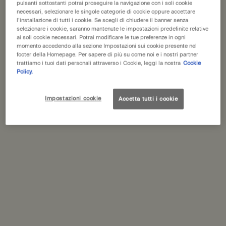
pulsanti sottostanti potrai proseguire la navigazione con i soli cookie
necessari, selezionare le singole categorie di cookie oppure accettare
l’installazione di tutti i cookie. Se scegli di chiudere il banner senza
Schede PDP
Descrizione
selezionare i cookie, saranno mantenute le impostazioni predefinite relative
ai soli cookie necessari. Potrai modificare le tue preferenze in ogni
Dentifricio senza fluoruro dal gusto distintivo per detergere
momento accedendo alla sezione Impostazioni sui cookie presente nel
footer della Homepage. Per sapere di più su come noi e i nostri partner
efficacemente denti e gengive.
trattiamo i tuoi dati personali attraverso i Cookie, leggi la nostra
Cookie
Policy.
Aroma:
Menta, Anice, Spezie
Sensazione:
Pulito, rinfrescato, rinvigorito
Ingredienti principali:
Olivello Spinoso, Cardamomo, Ravanello
Impostazioni cookie
Accetta tutti i cookie
giapponese
Ingredienti
Imballaggio e riciclaggio
PDP Come utilizzare