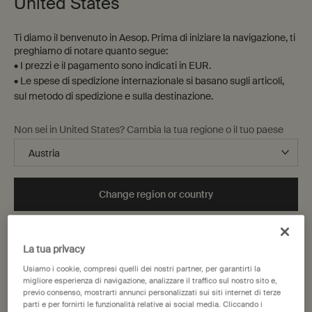
United States
Ti diamo il benvenuto in Aesop. Prima di iniziare la navigazione, ti
preghiamo di notare quanto segue:
• I prezzi e il pagamento sono indicati in EUR.
• Le spese di spedizione internazionale si basano sugli articoli,
sul metodo di spedizione e sulla destinazione.
Non sei in United States? Cambia la tua regione o il tuo paese
Change region or country
La tua privacy
Usiamo i cookie, compresi quelli dei nostri partner, per garantirti la
migliore esperienza di navigazione, analizzare il traffico sul nostro sito e,
previo consenso, mostrarti annunci personalizzati sui siti internet di terze
60 mL
One size only
Selected
, 1 of 1
parti e per fornirti le funzionalità relative ai social media. Cliccando i
13,00 €