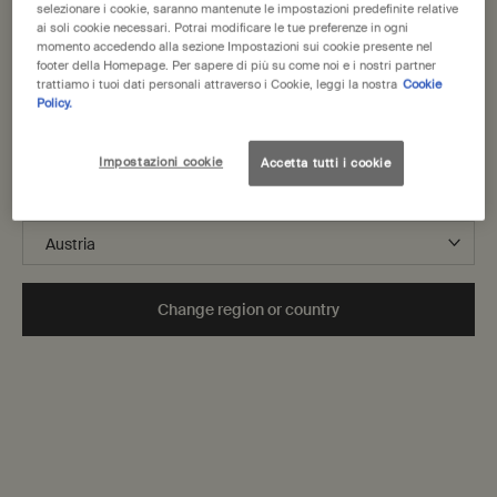
United States
FAQs
selezionare i cookie, saranno mantenute le impostazioni predefinite relative
Spedizione
ai soli cookie necessari. Potrai modificare le tue preferenze in ogni
momento accedendo alla sezione Impostazioni sui cookie presente nel
Resi
Ti diamo il benvenuto in Aesop. Prima di iniziare la navigazione, ti
footer della Homepage. Per sapere di più su come noi e i nostri partner
Traccia il tuo ordine
preghiamo di notare quanto segue:
trattiamo i tuoi dati personali attraverso i Cookie, leggi la nostra
Cookie
• I prezzi e il pagamento sono indicati in EUR.
Policy.
Cronologia ordini
• Le spese di spedizione internazionale si basano sugli articoli,
Condizioni generali di vendita
sul metodo di spedizione e sulla destinazione.
Condizioni d'uso del sito web
Impostazioni cookie
Accetta tutti i cookie
Non sei in United States? Cambia la tua regione o il tuo paese
A proposito
Fondazione Aesop
Lavorare con noi
Change region or country
Dichiarazione sulla schiavitù moderna
Politica sulla privacy
Politica sui cookie
Sostenibilità