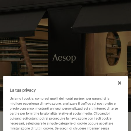
Loading has been finished
Acquistate Fragrance Anthology Volume I e ricevete il
costo del kit per un futuro acquisto di un profumo in
formato standard.
*Si applicano i termini e le condizioni.
0
Punti
Carrello
0 product in cart
vendita
Main content
There are no results found
Spedizione gratuita
Pagamento sicuro
Campioni omaggio
Confezione regalo gratuita
La tua privacy
Usiamo i cookie, compresi quelli dei nostri partner, per garantirti la
Footer navigation
migliore esperienza di navigazione, analizzare il traffico sul nostro sito e,
previo consenso, mostrarti annunci personalizzati sui siti internet di terze
Ordini e Assistenza
parti e per fornirti le funzionalità relative ai social media. Cliccando i
pulsanti sottostanti potrai proseguire la navigazione con i soli cookie
La tua posizione è impostata su The
necessari, selezionare le singole categorie di cookie oppure accettare
Contattaci
l’installazione di tutti i cookie. Se scegli di chiudere il banner senza