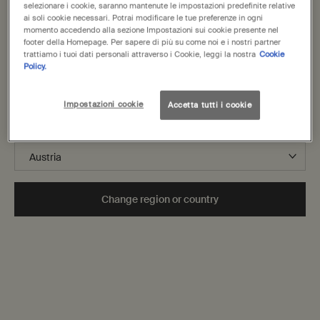
United States
FAQs
selezionare i cookie, saranno mantenute le impostazioni predefinite relative
Spedizione
ai soli cookie necessari. Potrai modificare le tue preferenze in ogni
momento accedendo alla sezione Impostazioni sui cookie presente nel
Resi
Ti diamo il benvenuto in Aesop. Prima di iniziare la navigazione, ti
footer della Homepage. Per sapere di più su come noi e i nostri partner
Traccia il tuo ordine
preghiamo di notare quanto segue:
trattiamo i tuoi dati personali attraverso i Cookie, leggi la nostra
Cookie
• I prezzi e il pagamento sono indicati in EUR.
Policy.
Cronologia ordini
• Le spese di spedizione internazionale si basano sugli articoli,
Condizioni generali di vendita
sul metodo di spedizione e sulla destinazione.
Condizioni d'uso del sito web
Impostazioni cookie
Accetta tutti i cookie
Non sei in United States? Cambia la tua regione o il tuo paese
A proposito
Fondazione Aesop
Lavorare con noi
Change region or country
Dichiarazione sulla schiavitù moderna
Politica sulla privacy
Politica sui cookie
Sostenibilità