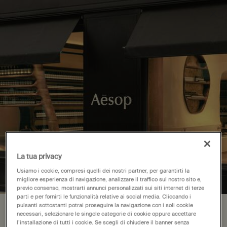
Loading has been finished
Acquistate Fragrance Anthology Volume I e ricevete il
costo del kit per un futuro acquisto di un profumo in
formato standard.
*Si applicano i termini e le condizioni.
0
Punti
Carrello
0 product in cart
vendita
Main content
There are no results found
Spedizione gratuita
Pagamento sicuro
Campioni omaggio
Confezione regalo gratuita
La tua privacy
Usiamo i cookie, compresi quelli dei nostri partner, per garantirti la
Footer navigation
migliore esperienza di navigazione, analizzare il traffico sul nostro sito e,
previo consenso, mostrarti annunci personalizzati sui siti internet di terze
Ordini e Assistenza
parti e per fornirti le funzionalità relative ai social media. Cliccando i
pulsanti sottostanti potrai proseguire la navigazione con i soli cookie
La tua posizione è impostata su The
necessari, selezionare le singole categorie di cookie oppure accettare
Contattaci
l’installazione di tutti i cookie. Se scegli di chiudere il banner senza