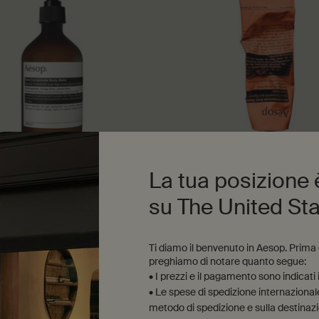
La tua posizione
ncentrate Body Balm
Rind Concentrate Body Bal
su The United St
, fresco
Agrumato, fresco
Ti diamo il benvenuto in Aesop. Prima di
ona un formato
Seleziona un formato
preghiamo di notare quanto segue:
• I prezzi e il pagamento sono indicati
39,00 €
• Le spese di spedizione internazionale 
metodo di spedizione e sulla destinaz