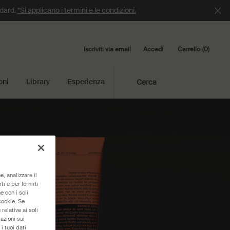
ndard.
*Si applicano i termini e le condizioni.
Iscriviti via email
Carrello
0
Accedi
0 product in cart
oni
Library
Esperienza
Cerca
, analizzare il
i e per fornirti
e con i soli
cookie. Se
relative ai soli
azioni sui
i tuoi dati