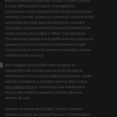
Aesop e degli altri brand del Gruppo L’Oréal, tramite
e‑mail, SMS/piattaforme di messaggistica
instantanea, canali digitali (inclusi siti partner e social
network), nonché, previo tuo consenso, comunicazioni
personalizzate sulla base di preferenze, abitudini
d’acquisto, comportamenti, interessi manifestati nel
corso di interazioni online e offline. Puoi annullare
l’iscrizione e/o gestire le tue preferenze di consenso in
qualsiasi momento tramite il link presente in ogni
comunicazione, nonché tramite le modalità indicate
nell'Informativa Privacy
Per maggiori informazioni sulle modalità di
trattamento dei tuoi dati personali (ivi incluse le
informazioni circa l’utilizzo degli stessi tramite canali
digitali), ti invitiamo a prendere visione della nostra
Informativa Privacy
. Iscrivendoti alla newsletter e
rilasciando i relativi consensi, confermi di avere
almeno 16 anni.
Aesop è un brand del Gruppo L'Oréal; i tuoi dati
verranno trattati da L’Oréal France e L'Oréal Italia in