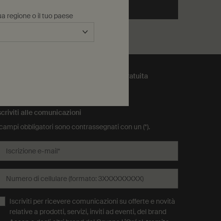
lo
ggiungi Rind Concentrate Body Balm al carrello
Avvisami
when the Tacit Eau de Parfum 
a regione o il tuo paese
Confezione regalo gratuita
scriviti alle comunicazioni
 campi obbligatori sono contrassegnati con un (*).
Iscrizione e-mail
*
Numero di cellulare (formato: 3XXXXXXXXX)
Iscriviti per ricevere comunicazioni su offerte e novità
relative a prodotti, servizi, inviti ad eventi, del brand