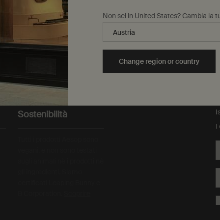
Aggiungi al carrello
Aggiungi Rind Concentrate Body Balm al carrel
Aggiungi al carrello
A
Non sei in United States? Cambia la tu
Change region or country
Campioni omaggio
amento sicuro
I
Sostenibilità
I
Tutti i prodotti Aesop sono
vegani, e non sono testati
sugli animali nè i prodotti nè
gli ingredienti. Siamo
certificati Leaping Bunny e
B Corporation.
Scoprire