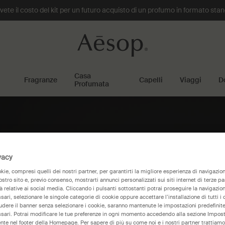
te il costo del kit per un futuro acquisto di un profumo in formato sta
Casa
Fragranze
Capelli
Viaggi
D
Profumata
vacy
ie, compresi quelli dei nostri partner, per garantirti la migliore esperienza di navigazione
nostro sito e, previo consenso, mostrarti annunci personalizzati sui siti internet di terze part
tà relative ai social media. Cliccando i pulsanti sottostanti potrai proseguire la navigazion
ari, selezionare le singole categorie di cookie oppure accettare l’installazione di tutti i 
iudere il banner senza selezionare i cookie, saranno mantenute le impostazioni predefinite 
sari. Potrai modificare le tue preferenze in ogni momento accedendo alla sezione Impost
nte nel footer della Homepage. Per sapere di più su come noi e i nostri partner trattiamo 
 Body