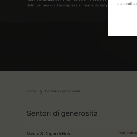
personali att
Balm per una gradita sorpresa al momento del pagamento.
Home
Sentori di generosità
Sentori di generosità
Sentori di generosità
Doni profu
Novità & Degni di Nota