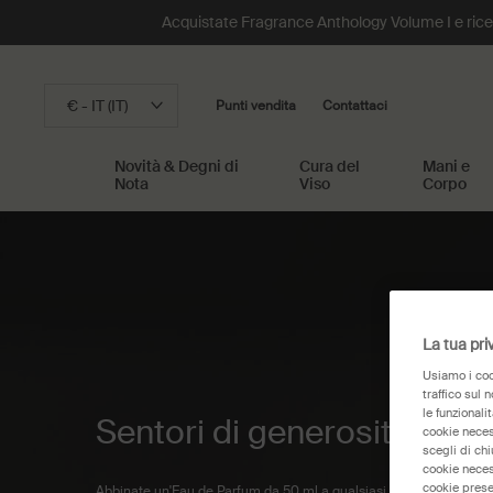
Acquistate Fragrance Anthology Volume I e riceve
€ - IT (IT)
Punti vendita
Contattaci
Novità & Degni di
Cura del
Mani e
Nota
Viso
Corpo
Main content
La tua pri
Usiamo i cook
traffico sul 
le funzionali
Sentori di generosità
cookie necess
scegli di ch
cookie neces
cookie prese
Abbinate un'Eau de Parfum da 50 ml a qualsiasi Body Cleanser o