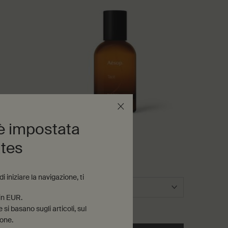
 è impostata
m
Tacit Eau de Parfum
ates
Yuzu, Vetiver, Basilico
 iniziare la navigazione, ti
Seleziona un formato
 in EUR.
170,00 €
si basano sugli articoli, sul
ione.