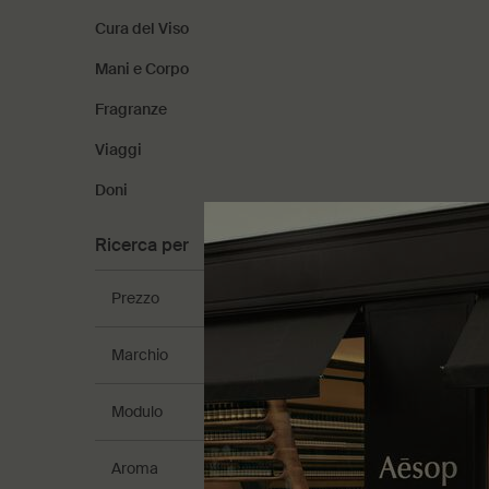
Cura del Viso
Mani e Corpo
Fragranze
Viaggi
Doni
Ricerca per
Rind Co
Prezzo
Agrumato
Marchio
Selezi
Modulo
97,00 €
Aroma