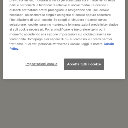
previo consenso, mostrarti annunci personalizzati sui siti internet di terze
parti e per fornirti le funzionalità relative ai social media. Cliccando i
pulsanti sottostanti potrai proseguire la navigazione con i soli cookie
Schede PDP
necessari, selezionare le singole categorie di cookie oppure accettare
Descrizione
l’installazione di tutti i cookie. Se scegli di chiudere il banner senza
selezionare i cookie, saranno mantenute le impostazioni predefinite relative
Una miscela delicata e priva di alcol arricchita da provitamina B5
ai soli cookie necessari. Potrai modificare le tue preferenze in ogni
e antiossidanti fortificanti. Purifica i pori ed equilibra la pelle
momento accedendo alla sezione Impostazioni sui cookie presente nel
preparandola all’idratazione.
footer della Homepage. Per sapere di più su come noi e i nostri partner
trattiamo i tuoi dati personali attraverso i Cookie, leggi la nostra
Cookie
Policy.
Adatto a:
La maggior parte dei tipi di pelle, incluse quelle miste e
sensibili
Sensazione sulla pelle:
Equilibrata, fresca e idratata con una
Impostazioni cookie
Accetta tutti i cookie
finitura leggera
Ingredienti principali:
Gluconato di Sodio, Pantenolo (Provitamina
B₅), Tè Verde
Ingredienti
Imballaggio e riciclaggio
PDP Come utilizzare