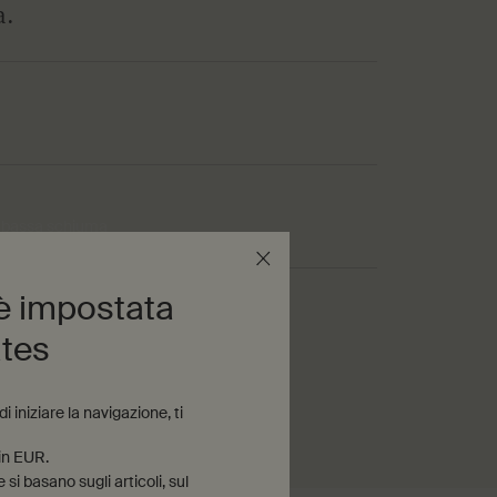
a.
a bassa schiuma
 è impostata
, fresco
ates
 iniziare la navigazione, ti
 in EUR.
si basano sugli articoli, sul