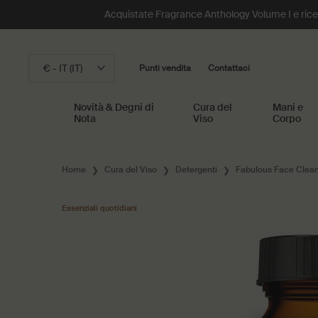
Acquistate Fragrance Anthology Volume I e riceve
€ - IT (IT)
Punti vendita
Contattaci
Novità & Degni di
Cura del
Mani e
Nota
Viso
Corpo
Main content
Home
Cura del Viso
Detergenti
Fabulous Face Clea
Essenziali quotidiani