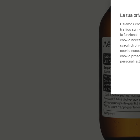
La tua pri
Usiamo i cook
traffico sul 
le funzionali
cookie necess
scegli di ch
cookie neces
cookie prese
personali att