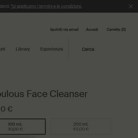
ndard.
*Si applicano i termini e le condizioni.
Iscriviti via email
Carrello
0
Accedi
0 product in cart
oni
Library
Esperienza
Cerca
ulous Face Cleanser
00 €
100 mL
200 mL
Selected
, 1 of 2
Selected
, 2 of 2
30,00 €
45,00 €