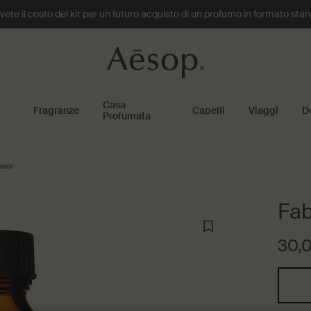
te il costo del kit per un futuro acquisto di un profumo in formato sta
Casa
Fragranze
Capelli
Viaggi
D
Profumata
nser
Fab
30,
Seleziona un size