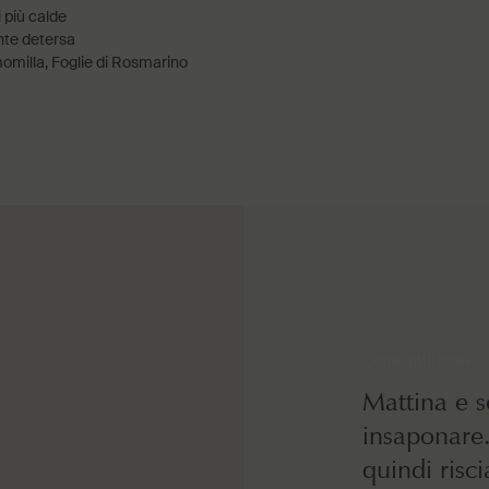
 più calde
nte detersa
omilla, Foglie di Rosmarino
Come utilizzare
Mattina e s
insaponare.
quindi ris