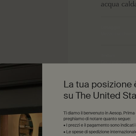
acqua cald
Dosaggio
Mezzo cucchiaino
Texture
Gel trasparente, 
La tua posizione
Aroma
Erbaceo, agrumato
su The United St
Ti diamo il benvenuto in Aesop. Prima di
preghiamo di notare quanto segue:
• I prezzi e il pagamento sono indicati
• Le spese di spedizione internazionale 