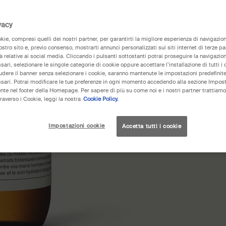
vacy
ie, compresi quelli dei nostri partner, per garantirti la migliore esperienza di navigazione
nostro sito e, previo consenso, mostrarti annunci personalizzati sui siti internet di terze part
tà relative ai social media. Cliccando i pulsanti sottostanti potrai proseguire la navigazion
ari, selezionare le singole categorie di cookie oppure accettare l’installazione di tutti i 
iudere il banner senza selezionare i cookie, saranno mantenute le impostazioni predefinite 
sari. Potrai modificare le tue preferenze in ogni momento accedendo alla sezione Impost
nte nel footer della Homepage. Per sapere di più su come noi e i nostri partner trattiamo 
raverso i Cookie, leggi la nostra
Cookie Policy.
Impostazioni cookie
Accetta tutti i cookie