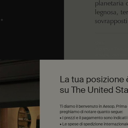
planetaria 
legnosa, te
sovrapposti
Cura
Al primo utilizzo, 
scioglie. Successi
lunghezza massima
necessario, ricent
—mentre la cera ri
La tua posizione
su The United St
Ti diamo il benvenuto in Aesop. Prima di
preghiamo di notare quanto segue:
• I prezzi e il pagamento sono indicati
• Le spese di spedizione internazionale 