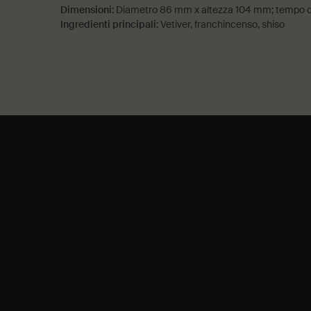
Dimensioni:
Diametro 86 mm x altezza 104 mm; tempo d
Ingredienti principali:
Vetiver, franchincenso, shiso
PDP Come utilizzare