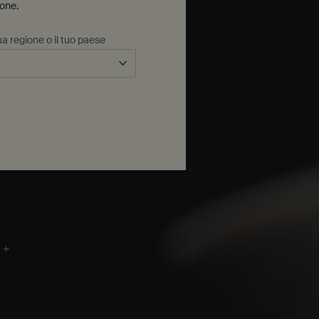
ione.
a regione o il tuo paese