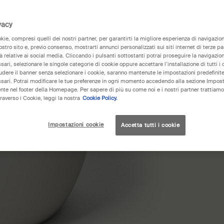
vacy
ie, compresi quelli dei nostri partner, per garantirti la migliore esperienza di navigazione
nostro sito e, previo consenso, mostrarti annunci personalizzati sui siti internet di terze part
tà relative ai social media. Cliccando i pulsanti sottostanti potrai proseguire la navigazion
ari, selezionare le singole categorie di cookie oppure accettare l’installazione di tutti i 
iudere il banner senza selezionare i cookie, saranno mantenute le impostazioni predefinite 
sari. Potrai modificare le tue preferenze in ogni momento accedendo alla sezione Impost
nte nel footer della Homepage. Per sapere di più su come noi e i nostri partner trattiamo 
raverso i Cookie, leggi la nostra
Cookie Policy.
Impostazioni cookie
Accetta tutti i cookie