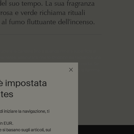
del suo tempo. La sua fragranza
rrosa e verde richiama rituali
 al fumo fluttuante dell'incenso.
bruciare la candela fino a quando l'intera superficie si
vamente, assicurarsi che lo stoppino sia tagliato a una
 di 5 mm, per aiutare a prevenire fumo e residui. Se
rare lo stoppino con cura dopo aver spento la fiamma
mane liquida.
 è impostata
ates
 iniziare la navigazione, ti
 in EUR.
si basano sugli articoli, sul