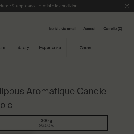
ndard.
*Si applicano i termini e le condizioni.
Iscriviti via email
Carrello
0
Accedi
0 product in cart
oni
Library
Esperienza
Cerca
lippus Aromatique Candle
00 €
300 g
Selected
, 1 of 1
93,00 €