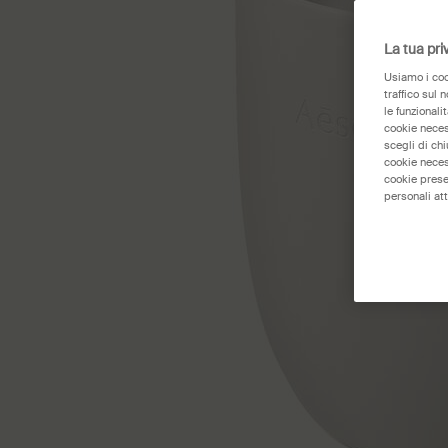
La tua pri
Usiamo i cook
traffico sul 
le funzionali
cookie necess
scegli di ch
cookie neces
cookie prese
personali att