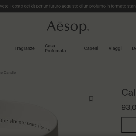
te il costo del kit per un futuro acquisto di un profumo in formato sta
Casa
Fragranze
Capelli
Viaggi
D
Profumata
ue Candle
Cal
93,
One size only