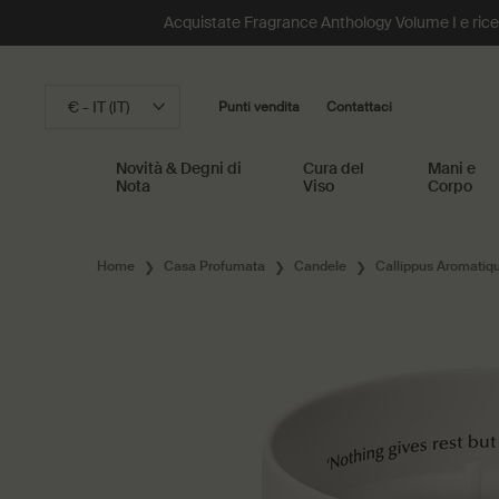
Acquistate Fragrance Anthology Volume I e riceve
€ - IT (IT)
Punti vendita
Contattaci
Novità & Degni di
Cura del
Mani e
Nota
Viso
Corpo
Main content
Home
Casa Profumata
Candele
Callippus Aromatiq