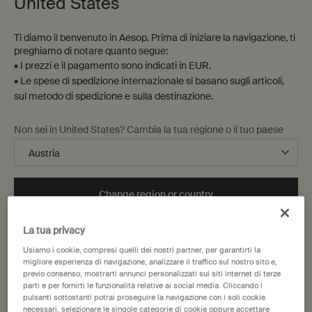
United States
Ti diamo il benvenuto in Aesop. Prima di iniziare la navigazione, ti
preghiamo di notare quanto segue:
• I prezzi e il pagamento sono indicati in EUR.
• Le spese di spedizione internazionale si basano sugli articoli,
sul metodo di spedizione e sulla destinazione.
Non sei in United States? Cambia la tua regione o il tuo paese
Change region or country
La tua privacy
Usiamo i cookie, compresi quelli dei nostri partner, per garantirti la
migliore esperienza di navigazione, analizzare il traffico sul nostro sito e,
previo consenso, mostrarti annunci personalizzati sui siti internet di terze
parti e per fornirti le funzionalità relative ai social media. Cliccando i
pulsanti sottostanti potrai proseguire la navigazione con i soli cookie
necessari, selezionare le singole categorie di cookie oppure accettare