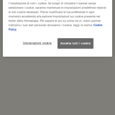
l’installazione di tutti i cookie. Se scegli di chiudere il banner senza
selezionare i cookie, saranno mantenute le impostazioni predefinite relative
33 sticks
ai soli cookie necessari. Potrai modificare le tue preferenze in ogni
One size only
Selected
, 1 of 1
39,00 €
momento accedendo alla sezione Impostazioni sui cookie presente nel
footer della Homepage. Per sapere di più su come noi e i nostri partner
trattiamo i tuoi dati personali attraverso i Cookie, leggi la nostra
Cookie
Schede PDP
Policy.
Descrizione
Incenso contenente fresche e legnose resine di Hinoki e calde
Impostazioni cookie
Accetta tutti i cookie
spezie che bruciano delicatamente rilasciando leggere scie
profumate. Include un porta incenso in pietra pomice Kanuma.
Aroma:
Legnoso, speziato, resinoso
Dimensioni:
Incenso: 150 mm x 2 mm x 2 mm (tempo di
combustione circa 30 minuti per bastoncino); supporto per
incenso: 20 mm x 5 mm
Ingredienti principali:
Hinoki, cannella, chiodo di garofano
Ingredienti
Imballaggio e riciclaggio